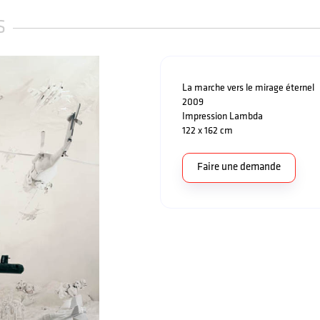
S
La marche vers le mirage éternel
2009
Impression Lambda
122 x 162 cm
Faire une demande